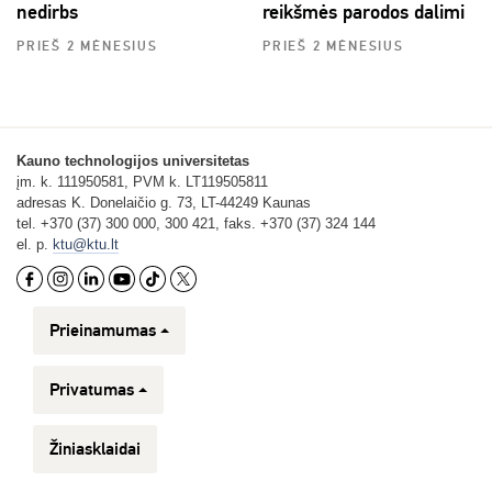
nedirbs
reikšmės parodos dalimi
PRIEŠ 2 MĖNESIUS
PRIEŠ 2 MĖNESIUS
Kauno technologijos universitetas
įm. k. 111950581, PVM k. LT119505811
adresas K. Donelaičio g. 73, LT-44249 Kaunas
tel. +370 (37) 300 000, 300 421, faks. +370 (37) 324 144
el. p.
ktu@ktu.lt
Prieinamumas
Privatumas
Žiniasklaidai