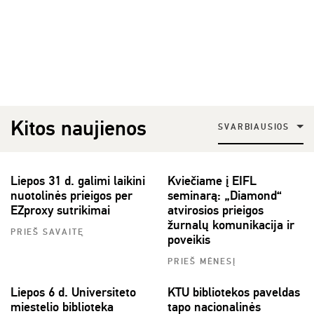
Kitos naujienos
SVARBIAUSIOS
Liepos 31 d. galimi laikini
Kviečiame į EIFL
nuotolinės prieigos per
seminarą: „Diamond“
EZproxy sutrikimai
atvirosios prieigos
žurnalų komunikacija ir
PRIEŠ SAVAITĘ
poveikis
PRIEŠ MĖNESĮ
Liepos 6 d. Universiteto
KTU bibliotekos paveldas
miestelio biblioteka
tapo nacionalinės