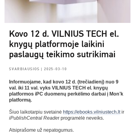
Kovo 12 d. VILNIUS TECH el.
knygų platformoje laikini
paslaugų teikimo sutrikimai
SVARBIAUSIOS
| 2025-03-10
Informuojame, kad kovo 12 d. (trečiadienį) nuo 9
val. iki 11 val. vyks VILNIUS TECH el. knygų
platformos iPC duomenų perkėlimo darbai į Mon’k
platformą.
Šiuo laikotarpiu svetainė
https://ebooks.vilniustech.lt
ir
iPublishCentral Reade
r programėlė neveiks.
Atsiprašome už nepatogumus.