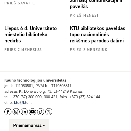
žurnalų komunikacija ir
PRIEŠ SAVAITĘ
poveikis
PRIEŠ MĖNESĮ
Liepos 6 d. Universiteto
KTU bibliotekos paveldas
miestelio biblioteka
tapo nacionalinės
nedirbs
reikšmės parodos dalimi
PRIEŠ 2 MĖNESIUS
PRIEŠ 2 MĖNESIUS
Kauno technologijos universitetas
įm. k. 111950581, PVM k. LT119505811
adresas K. Donelaičio g. 73, LT-44249 Kaunas
tel. +370 (37) 300 000, 300 421, faks. +370 (37) 324 144
el. p.
ktu@ktu.lt
Prieinamumas