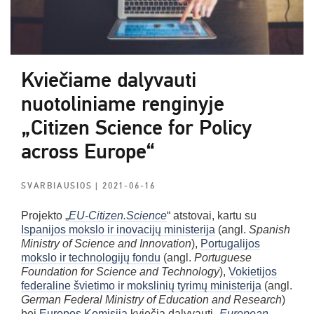
Kviečiame dalyvauti
nuotoliniame renginyje
„Citizen Science for Policy
across Europe“
SVARBIAUSIOS
| 2021-06-16
Projekto „
EU-Citizen.Science
“ atstovai, kartu su
Ispanijos mokslo ir inovacijų ministerija
(angl.
Spanish
Ministry of Science and Innovation
),
Portugalijos
mokslo ir technologijų fondu
(angl.
Portuguese
Foundation for Science and Technology
),
Vokietijos
federaline švietimo ir mokslinių tyrimų ministerija
(angl.
German Federal Ministry of Education and Research
)
bei
Europos Komisija
kviečia dalyvauti „
European