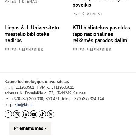
PRIEŠ 6 DIENAS
poveikis
PRIEŠ MĖNESĮ
Liepos 6 d. Universiteto
KTU bibliotekos paveldas
miestelio biblioteka
tapo nacionalinės
nedirbs
reikšmės parodos dalimi
PRIEŠ 2 MĖNESIUS
PRIEŠ 2 MĖNESIUS
Kauno technologijos universitetas
įm. k. 111950581, PVM k. LT119505811
adresas K. Donelaičio g. 73, LT-44249 Kaunas
tel. +370 (37) 300 000, 300 421, faks. +370 (37) 324 144
el. p.
ktu@ktu.lt
Prieinamumas