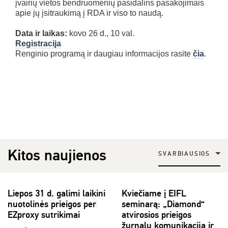
įvairių vietos bendruomenių pasidalins pasakojimais
apie jų įsitraukimą į RDA ir viso to naudą.
Data ir laikas:
kovo 26 d., 10 val.
Registracija
Renginio programą ir daugiau informacijos rasite
čia
.
Kitos naujienos
SVARBIAUSIOS
Liepos 31 d. galimi laikini
Kviečiame į EIFL
nuotolinės prieigos per
seminarą: „Diamond“
EZproxy sutrikimai
atvirosios prieigos
žurnalų komunikacija ir