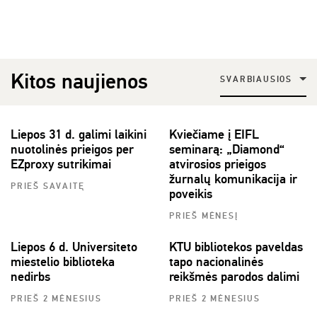
Kitos naujienos
SVARBIAUSIOS
Liepos 31 d. galimi laikini
Kviečiame į EIFL
nuotolinės prieigos per
seminarą: „Diamond“
EZproxy sutrikimai
atvirosios prieigos
žurnalų komunikacija ir
PRIEŠ SAVAITĘ
poveikis
PRIEŠ MĖNESĮ
Liepos 6 d. Universiteto
KTU bibliotekos paveldas
miestelio biblioteka
tapo nacionalinės
nedirbs
reikšmės parodos dalimi
PRIEŠ 2 MĖNESIUS
PRIEŠ 2 MĖNESIUS