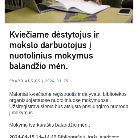
Kviečiame dėstytojus ir
mokslo darbuotojus į
nuotolinius mokymus
balandžio mėn.
SVARBIAUSIOS
| 2024-03-25
Maloniai kviečiame
registruotis
ir dalyvauti bibliotekos
organizuojamuose nuotoliniuose mokymuose.
Užsiregistravusiems bus atsiųsta prisijungimo nuoroda
į mokymus.
Mokymų tvarkaraštis balandžio mėn.:
2024-04-15
14–14.45 Bibliografinių įrašų tvarkymo