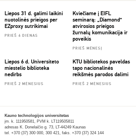
Liepos 31 d. galimi laikini
Kviečiame į EIFL
nuotolinės prieigos per
seminarą: „Diamond“
EZproxy sutrikimai
atvirosios prieigos
žurnalų komunikacija ir
PRIEŠ 6 DIENAS
poveikis
PRIEŠ MĖNESĮ
Liepos 6 d. Universiteto
KTU bibliotekos paveldas
miestelio biblioteka
tapo nacionalinės
nedirbs
reikšmės parodos dalimi
PRIEŠ 2 MĖNESIUS
PRIEŠ 2 MĖNESIUS
Kauno technologijos universitetas
įm. k. 111950581, PVM k. LT119505811
adresas K. Donelaičio g. 73, LT-44249 Kaunas
tel. +370 (37) 300 000, 300 421, faks. +370 (37) 324 144