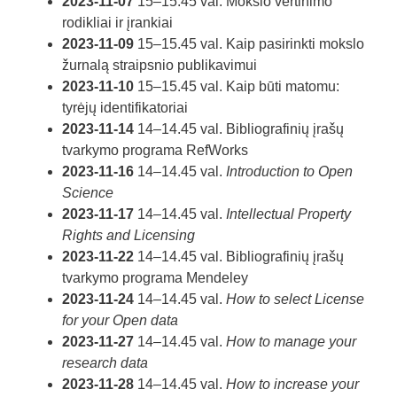
2023-11-07
15–15.45 val. Mokslo vertinimo
rodikliai ir įrankiai
2023-11-09
15–15.45 val. Kaip pasirinkti mokslo
žurnalą straipsnio publikavimui
2023-11-10
15–15.45 val. Kaip būti matomu:
tyrėjų identifikatoriai
2023-11-14
14–14.45 val. Bibliografinių įrašų
tvarkymo programa RefWorks
2023-11-16
14–14.45 val.
Introduction to Open
Science
2023-11-17
14–14.45 val.
Intellectual Property
Rights and Licensing
2023-11-22
14–14.45 val. Bibliografinių įrašų
tvarkymo programa Mendeley
2023-11-24
14–14.45 val.
How to select License
for your Open data
2023-11-27
14–14.45 val.
How to manage your
research data
2023-11-28
14–14.45 val.
How to increase your