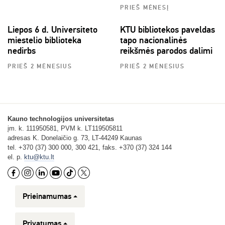
PRIEŠ MĖNESĮ
Liepos 6 d. Universiteto
KTU bibliotekos paveldas
miestelio biblioteka
tapo nacionalinės
nedirbs
reikšmės parodos dalimi
PRIEŠ 2 MĖNESIUS
PRIEŠ 2 MĖNESIUS
Kauno technologijos universitetas
įm. k. 111950581, PVM k. LT119505811
adresas K. Donelaičio g. 73, LT-44249 Kaunas
tel. +370 (37) 300 000, 300 421, faks. +370 (37) 324 144
el. p.
ktu@ktu.lt
Prieinamumas
Privatumas