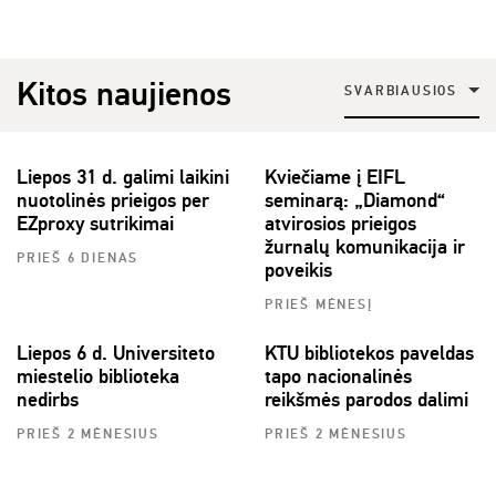
Kitos naujienos
SVARBIAUSIOS
Liepos 31 d. galimi laikini
Kviečiame į EIFL
nuotolinės prieigos per
seminarą: „Diamond“
EZproxy sutrikimai
atvirosios prieigos
žurnalų komunikacija ir
PRIEŠ 6 DIENAS
poveikis
PRIEŠ MĖNESĮ
Liepos 6 d. Universiteto
KTU bibliotekos paveldas
miestelio biblioteka
tapo nacionalinės
nedirbs
reikšmės parodos dalimi
PRIEŠ 2 MĖNESIUS
PRIEŠ 2 MĖNESIUS