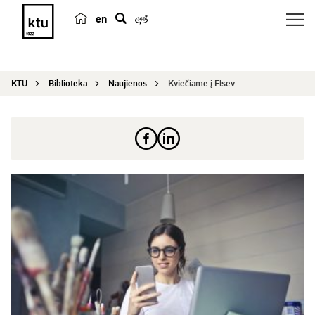
en
p
a
i
KTU
Biblioteka
Naujienos
Kviečiame į Elsevier organizuojamus seminarus
e
š
k
a