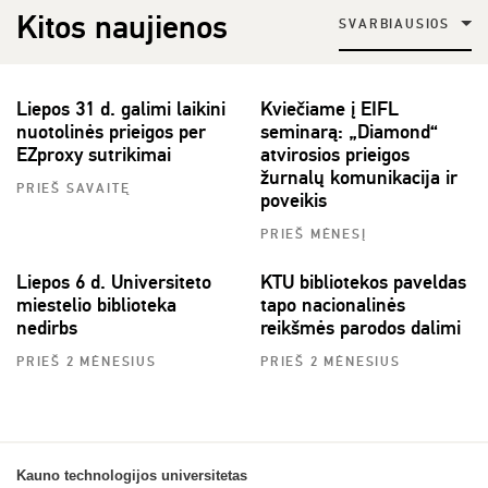
Kitos naujienos
SVARBIAUSIOS
Liepos 31 d. galimi laikini
Kviečiame į EIFL
nuotolinės prieigos per
seminarą: „Diamond“
EZproxy sutrikimai
atvirosios prieigos
žurnalų komunikacija ir
PRIEŠ SAVAITĘ
poveikis
PRIEŠ MĖNESĮ
Liepos 6 d. Universiteto
KTU bibliotekos paveldas
miestelio biblioteka
tapo nacionalinės
nedirbs
reikšmės parodos dalimi
PRIEŠ 2 MĖNESIUS
PRIEŠ 2 MĖNESIUS
Kauno technologijos universitetas