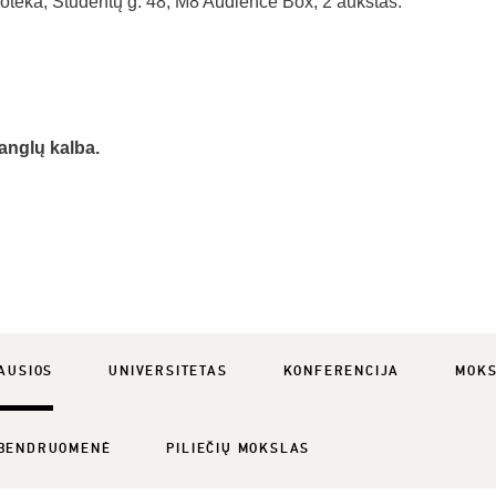
lioteka, Studentų g. 48, M8 Audience Box, 2 aukštas.
anglų kalba.
AUSIOS
UNIVERSITETAS
KONFERENCIJA
MOK
BENDRUOMENĖ
PILIEČIŲ MOKSLAS