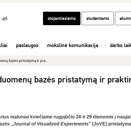
stojantiesiems
studentams
alumn
liai
paslaugos
mokslinė komunikacija
darbo lai
enų bazės pristatymą ir pra...
duomenų bazės pristatymą ir prakti
us maloniai kviečiame rugpjūčio 28 ir 29 dienomis į naujai
zės „
Journal of Visualized Experiments
“ (JoVE) pristatymą