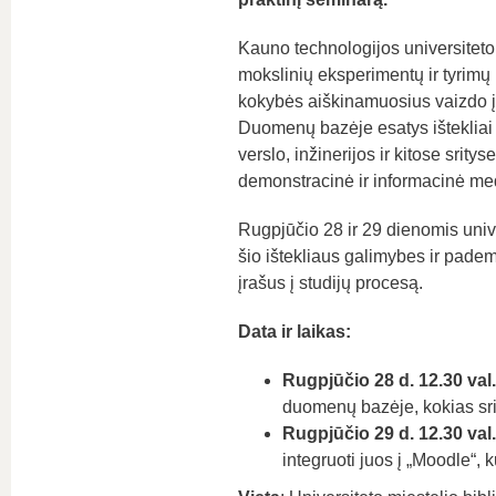
Kauno technologijos universitet
mokslinių eksperimentų ir tyrim
kokybės aiškinamuosius vaizdo įra
Duomenų bazėje esatys ištekliai 
verslo, inžinerijos ir kitose srity
demonstracinė ir informacinė me
Rugpjūčio 28 ir 29 dienomis univ
šio ištekliaus galimybes ir padem
įrašus į studijų procesą.
Data ir laikas:
Rugpjūčio 28 d. 12.30 va
duomenų bazėje, kokias srit
Rugpjūčio 29 d. 12.30 val
integruoti juos į „Moodle“, kur