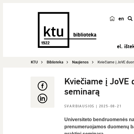
en
p
a
i
el. ištek
e
š
KTU
Biblioteka
Naujienos
Kviečiame į JoVE duom
k
a
Kviečiame į JoVE 
seminarą
SVARBIAUSIOS
| 2025-08-21
Universiteto bendruomenės nari
prenumeruojamos duomenų ba
praktinį seminarą.