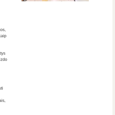
kos,
kaip
tys
izdo
ti
ais,