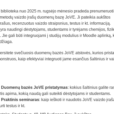
o biblioteka nuo 2025 m. rugsėjo mėnesio pradeda prenumeruoti
ų metodų vaizdo įrašų duomenų bazę JoVE. Ji pateikia aukštos
šus, recenzuotus vaizdo straipsnius, testus ir kt. informaciją.
yra naudingi dėstytojams, studentams ir tyrėjams chemijos, fizi
se. Jie gali būti integruojami į studijų modulius ir Moodle aplinką, 
džiaga.
ersitete svečiuosis duomenų bazės JoVE atstovės, kurios prista
onstruos, kaip efektyviai integruoti jame esančius šaltinius ir va
l. Duomenų bazės JoVE pristatymas
: kokius šaltinius galite ras
is apima, kokią naudą gali suteikti dėstytojams ir studentams.
. Praktinis seminaras
: kaip ieškoti ir naudotis JoVE vaizdo įraš
ti testus ir kt.