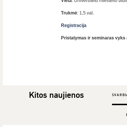
Vieta
: Universiteto miestelio bib
Trukmė
: 1,5 val.
Registracija
Pristatymas ir seminaras vyks 
Kitos naujienos
SVARBI