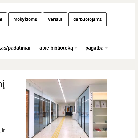
i
mokykloms
verslui
darbuotojams
kas/padaliniai
apie biblioteką
pagalba
nį
 ir