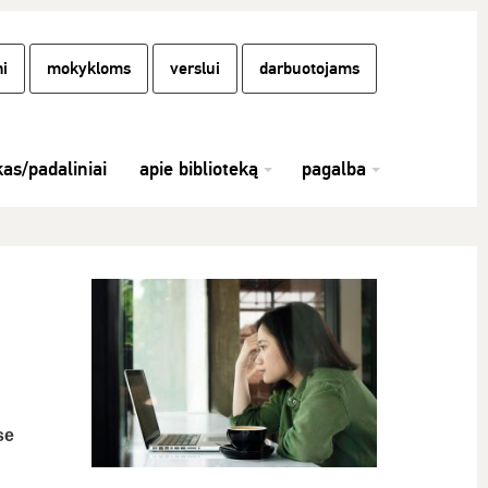
i
mokykloms
verslui
darbuotojams
kas/padaliniai
apie biblioteką
pagalba
se