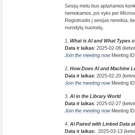
Sesijų metu bus aptariamos konkr
nemokamos, jos vyks per
Micros
Registruotis į sesijas nereikia, t
nurodytų nuorodų.
1.
What is AI and What Types o
Data ir laikas
: 2025-02-06 (ketvir
Join the meeting now
Meeting I
2.
How Does AI and Machine Le
Data ir laikas
: 2025-02-20 (ketvir
Join the meeting now
Meeting ID
3.
AI in the Library World
Data ir laikas
: 2025-02-27 (ketvir
Join the meeting now
Meeting ID
4.
AI Paired with Linked Data 
Data ir laikas:
2025-03-13 (ketvir