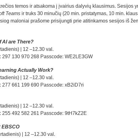
ečios temos ir atsakoma į įvairius dalyvių klausimus. Sesijos y
oft Teams
ir truks 30 minučių (20 min. pristatymas, 10 min. klaus
iesiog maloniai prašome prisijungti prie atitinkamos sesijos iš ž
f AI are There?
tadienis) | 12 –12.30 val.
D: 297 130 970 268 Passcode: WE2LE3GW
arning Actually Work?
tadienis) | 12 –12.30 val.
: 277 661 199 690 Passcode: xB2iD7ri
tadienis) | 12 –12.30 val.
: 255 492 582 261 Passcode: 9tH7kZ2E
at EBSCO
tadienis) | 12 –12.30 val.