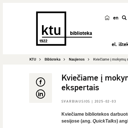
en
p
a
i
el. ištek
e
š
KTU
Biblioteka
Naujienos
Kviečiame į mokymų se
k
a
Kviečiame į mokym
ekspertais
SVARBIAUSIOS
| 2025-02-03
Kviečiame bibliotekos darbuot
sesijose (ang.
QuickTalks
) ang