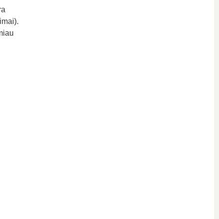
ra
imai).
emiau