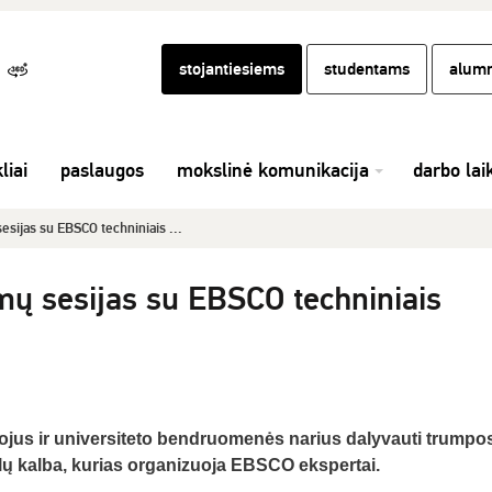
stojantiesiems
studentams
alumn
liai
paslaugos
mokslinė komunikacija
darbo lai
sijas su EBSCO techniniais ...
ų sesijas su EBSCO techniniais
ojus ir universiteto bendruomenės narius dalyvauti trumpo
lų kalba, kurias organizuoja EBSCO ekspertai.