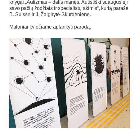
knygai „Autizmas – dalis manęs. Autistiški suaugusieji
savo pačių žodžiais ir specialistų akimis“, kurią parašė
B. Suisse ir J. Žalgirytė-Skurdenienė.
Maloniai kviečiame aplankyti parodą.