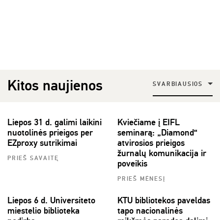
Kitos naujienos
SVARBIAUSIOS
Liepos 31 d. galimi laikini
Kviečiame į EIFL
nuotolinės prieigos per
seminarą: „Diamond“
EZproxy sutrikimai
atvirosios prieigos
žurnalų komunikacija ir
PRIEŠ SAVAITĘ
poveikis
PRIEŠ MĖNESĮ
Liepos 6 d. Universiteto
KTU bibliotekos paveldas
miestelio biblioteka
tapo nacionalinės