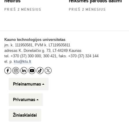
nedirbs
reikšmės parodos dalimi
PRIEŠ 2 MĖNESIUS
PRIEŠ 2 MĖNESIUS
Kauno technologijos universitetas
įm. k. 111950581, PVM k. LT119505811
adresas K. Donelaičio g. 73, LT-44249 Kaunas
tel. +370 (37) 300 000, 300 421, faks. +370 (37) 324 144
el. p.
ktu@ktu.lt
Prieinamumas
Privatumas
Žiniasklaidai