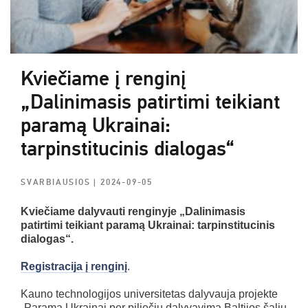
Kviečiame į renginį
„Dalinimasis patirtimi teikiant
paramą Ukrainai:
tarpinstitucinis dialogas“
SVARBIAUSIOS
| 2024-09-05
Kviečiame dalyvauti renginyje „Dalinimasis
patirtimi teikiant paramą Ukrainai: tarpinstitucinis
dialogas“.
Registracija į renginį
.
Kauno technologijos universitetas dalyvauja projekte
„Parama Ukrainai per piliečių dalyvavimą Baltijos šalių