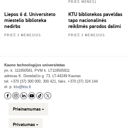
PRIEŠ MĖNESĮ
Liepos 6 d. Universiteto
KTU bibliotekos paveldas
miestelio biblioteka
tapo nacionalinės
nedirbs
reikšmės parodos dalimi
PRIEŠ 2 MĖNESIUS
PRIEŠ 2 MĖNESIUS
Kauno technologijos universitetas
įm. k. 111950581, PVM k. LT119505811
adresas K. Donelaičio g. 73, LT-44249 Kaunas
tel. +370 (37) 300 000, 300 421, faks. +370 (37) 324 144
el. p.
ktu@ktu.lt
Prieinamumas
Privatumas