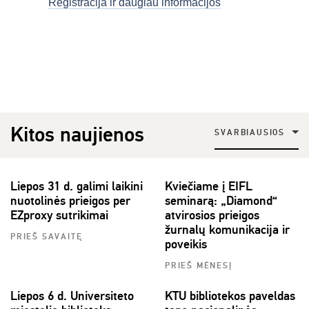
Registracija ir daugiau informacijos
Kitos naujienos
SVARBIAUSIOS
Liepos 31 d. galimi laikini
Kviečiame į EIFL
nuotolinės prieigos per
seminarą: „Diamond“
EZproxy sutrikimai
atvirosios prieigos
žurnalų komunikacija ir
PRIEŠ SAVAITĘ
poveikis
PRIEŠ MĖNESĮ
Liepos 6 d. Universiteto
KTU bibliotekos paveldas