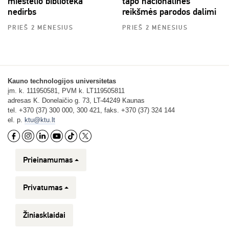
miestelio biblioteka
tapo nacionalinės
nedirbs
reikšmės parodos dalimi
PRIEŠ 2 MĖNESIUS
PRIEŠ 2 MĖNESIUS
Kauno technologijos universitetas
įm. k. 111950581, PVM k. LT119505811
adresas K. Donelaičio g. 73, LT-44249 Kaunas
tel. +370 (37) 300 000, 300 421, faks. +370 (37) 324 144
el. p.
ktu@ktu.lt
Prieinamumas
Privatumas
Žiniasklaidai