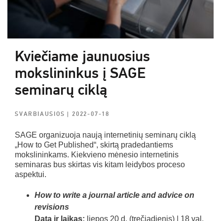
Kviečiame jaunuosius
mokslininkus į SAGE
seminarų ciklą
SVARBIAUSIOS
| 2022-07-18
SAGE
organizuoja naują internetinių seminarų ciklą
„
How
to
Get
Published
“, skirtą pradedantiems
mokslininkams. Kiekvieno mėnesio internetinis
seminaras bus skirtas vis kitam leidybos proceso
aspektui.
How to write a journal article and advice on
revisions
Data ir laikas:
liepos 20 d. (trečiadienis) | 18 val.