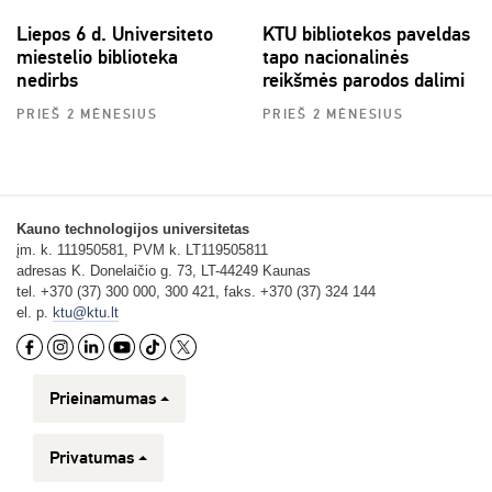
Liepos 6 d. Universiteto
KTU bibliotekos paveldas
miestelio biblioteka
tapo nacionalinės
nedirbs
reikšmės parodos dalimi
PRIEŠ 2 MĖNESIUS
PRIEŠ 2 MĖNESIUS
Kauno technologijos universitetas
įm. k. 111950581, PVM k. LT119505811
adresas K. Donelaičio g. 73, LT-44249 Kaunas
tel. +370 (37) 300 000, 300 421, faks. +370 (37) 324 144
el. p.
ktu@ktu.lt
Prieinamumas
Privatumas