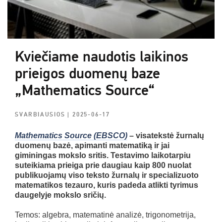
Kviečiame naudotis laikinos
prieigos duomenų baze
„Mathematics Source“
SVARBIAUSIOS
| 2025-06-17
Mathematics Source (EBSCO)
– visatekstė žurnalų
duomenų bazė, apimanti matematiką ir jai
giminingas mokslo sritis. Testavimo laikotarpiu
suteikiama prieiga prie daugiau kaip 800 nuolat
publikuojamų viso teksto žurnalų ir specializuoto
matematikos tezauro, kuris padeda atlikti tyrimus
daugelyje mokslo sričių.
Temos: algebra, matematinė analizė, trigonometrija,