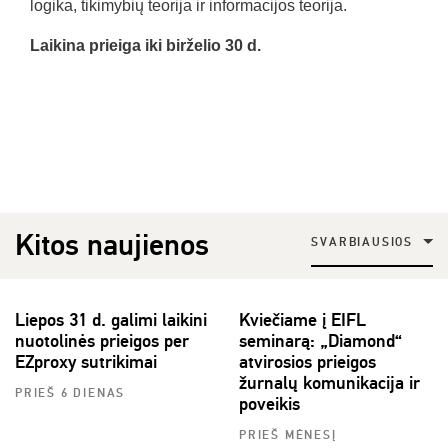
logika, tikimybių teorija ir informacijos teorija.
Laikina prieiga iki birželio 30 d.
Kitos naujienos
SVARBIAUSIOS
Liepos 31 d. galimi laikini
Kviečiame į EIFL
nuotolinės prieigos per
seminarą: „Diamond“
EZproxy sutrikimai
atvirosios prieigos
žurnalų komunikacija ir
PRIEŠ 6 DIENAS
poveikis
PRIEŠ MĖNESĮ