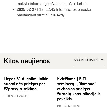
mokslų informacijos šaltinius rašto darbui
2025-02-27
| 12–12.45 Informacijos paieška
pasitelkiant dirbtinį intelektą
Kitos naujienos
SVARBIAUSIOS
Liepos 31 d. galimi laikini
Kviečiame į EIFL
nuotolinės prieigos per
seminarą: „Diamond“
EZproxy sutrikimai
atvirosios prieigos
žurnalų komunikacija ir
PRIEŠ SAVAITĘ
poveikis
PRIEŠ MĖNESĮ