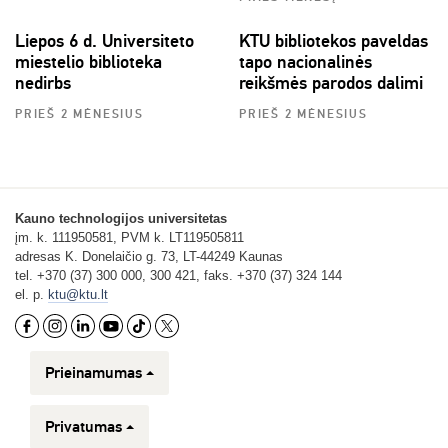
Liepos 6 d. Universiteto
KTU bibliotekos paveldas
miestelio biblioteka
tapo nacionalinės
nedirbs
reikšmės parodos dalimi
PRIEŠ 2 MĖNESIUS
PRIEŠ 2 MĖNESIUS
Kauno technologijos universitetas
įm. k. 111950581, PVM k. LT119505811
adresas K. Donelaičio g. 73, LT-44249 Kaunas
tel. +370 (37) 300 000, 300 421, faks. +370 (37) 324 144
el. p.
ktu@ktu.lt
Prieinamumas
Privatumas