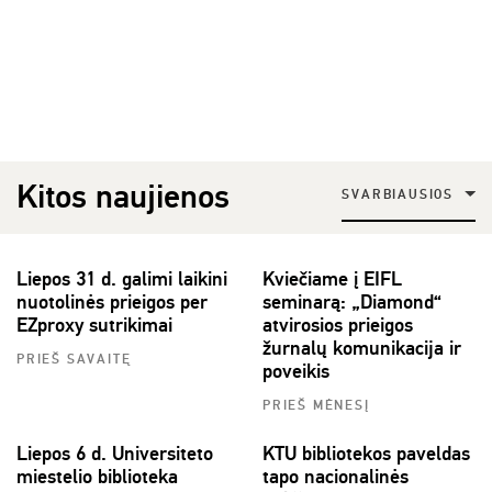
Kitos naujienos
SVARBIAUSIOS
Liepos 31 d. galimi laikini
Kviečiame į EIFL
nuotolinės prieigos per
seminarą: „Diamond“
EZproxy sutrikimai
atvirosios prieigos
žurnalų komunikacija ir
PRIEŠ SAVAITĘ
poveikis
PRIEŠ MĖNESĮ
Liepos 6 d. Universiteto
KTU bibliotekos paveldas
miestelio biblioteka
tapo nacionalinės