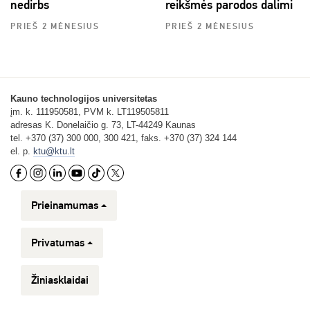
nedirbs
reikšmės parodos dalimi
PRIEŠ 2 MĖNESIUS
PRIEŠ 2 MĖNESIUS
Kauno technologijos universitetas
įm. k. 111950581, PVM k. LT119505811
adresas K. Donelaičio g. 73, LT-44249 Kaunas
tel. +370 (37) 300 000, 300 421, faks. +370 (37) 324 144
el. p.
ktu@ktu.lt
Prieinamumas
Privatumas
Žiniasklaidai