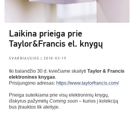
Laikina prieiga prie
Taylor&Francis el. knygų
SVARBIAUSIOS
| 2018-03-19
Iki balandžio 30 d. kviečiame skaityti
Taylor & Francis
elektronines knygas
.
Prisijungimo adresas:
https://www.taylorfrancis.com/
Prieiga suteikiama prie visų elektroninių knygų,
išskyrus pažymėtų
Coming soon
– kurios į kolekciją
bus įtrauktos tik ateityje.