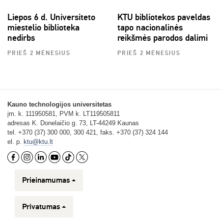
Liepos 6 d. Universiteto
KTU bibliotekos paveldas
miestelio biblioteka
tapo nacionalinės
nedirbs
reikšmės parodos dalimi
PRIEŠ 2 MĖNESIUS
PRIEŠ 2 MĖNESIUS
Kauno technologijos universitetas
įm. k. 111950581, PVM k. LT119505811
adresas K. Donelaičio g. 73, LT-44249 Kaunas
tel. +370 (37) 300 000, 300 421, faks. +370 (37) 324 144
el. p.
ktu@ktu.lt
Prieinamumas
Privatumas