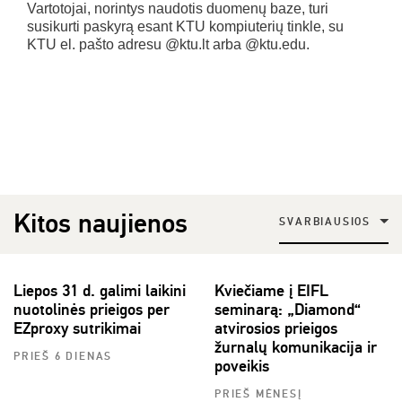
Vartotojai, norintys naudotis duomenų baze, turi
susikurti paskyrą esant KTU kompiuterių tinkle, su
KTU el. pašto adresu @ktu.lt arba @ktu.edu.
Kitos naujienos
SVARBIAUSIOS
Liepos 31 d. galimi laikini
Kviečiame į EIFL
nuotolinės prieigos per
seminarą: „Diamond“
EZproxy sutrikimai
atvirosios prieigos
žurnalų komunikacija ir
PRIEŠ 6 DIENAS
poveikis
PRIEŠ MĖNESĮ