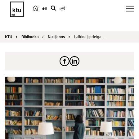
en
p
a
i
KTU
Biblioteka
Naujienos
Laikinoji prieiga prie duomenų bazės STATISTA
e
š
k
a