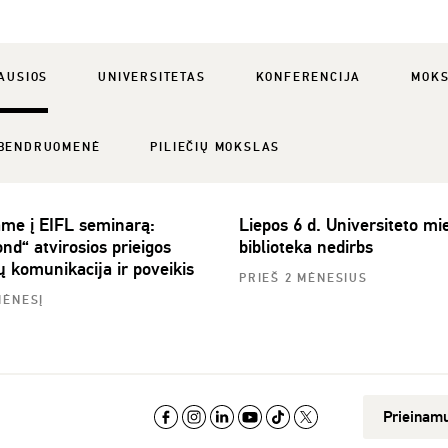
AUSIOS
UNIVERSITETAS
KONFERENCIJA
MOK
BENDRUOMENĖ
PILIEČIŲ MOKSLAS
ame į EIFL seminarą:
Liepos 6 d. Universiteto mie
nd“ atvirosios prieigos
biblioteka nedirbs
ų komunikacija ir poveikis
PRIEŠ 2 MĖNESIUS
MĖNESĮ
Prieinam