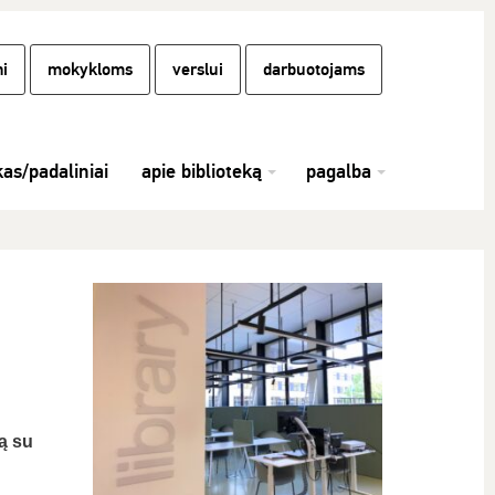
i
mokykloms
verslui
darbuotojams
kas/padaliniai
apie biblioteką
pagalba
ą su