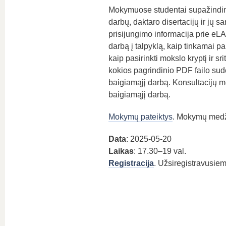
Mokymuose studentai supažindinam
darbų, daktaro disertacijų ir jų
prisijungimo informacija prie eLA
darbą į talpyklą, kaip tinkamai 
kaip pasirinkti mokslo kryptį ir sri
kokios pagrindinio PDF failo sude
baigiamąjį darbą. Konsultacijų met
baigiamąjį darbą.
Mokymų pateiktys
. Mokymų medž
Data
: 2025-05-20
Laikas
: 17.30–19 val.
Registracija
. Užsiregistravusie