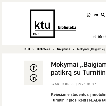
en
p
a
i
el. ištek
e
š
KTU
Biblioteka
Naujienos
Mokymai „Baigiamieji pr
k
a
Mokymai „Baigiamie
patikrą su Turnitin
SVARBIAUSIOS
| 2025-05-07
Kviečiame studentus į nuotolin
Turnitin ir juos įkelti į eLABa ta