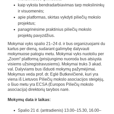
kaip vyksta bendradarbiavimas tarp mokslininkų
ir visuomenės;
apie platformas, skirtas vykdyti piliečių mokslo
projektus;
panagrinėsime praktinius piliečių mokslo
projektų pavyzdžius.
Mokymai vyks spalio 21–24 d. ir bus organizuojami du
kartus per dieną, sudarant galimybę dalyvauti
mokymuose patogiu metu. Mokymai vyks nuotoliu per
„Zoom“ platformą (prisijungimo nuoroda bus atsiųsta
visiems užsiregistravusiems). Mokymai truks 3 akad.
val. Dalyviams bus išduoti mokymų pažymėjimai.
Mokymus veda prof. dr. Eglė Butkevičienė, kuri yra
viena iš Lietuvos Piliečių mokslo asociacijos steigėjų,
o šiuo metu yra ECSA (Europos Piliečių mokslo
asociacija) direktorių tarybos narė.
Mokymų data ir laikas:
Spalio 21 d. (antradienis) 13.00–15.30, 16.00–