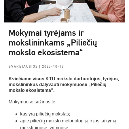
Mokymai tyrėjams ir
mokslininkams „Piliečių
mokslo ekosistema“
SVARBIAUSIOS
| 2025-10-13
Kviečiame visus KTU mokslo darbuotojus, tyrėjus,
mokslininkus dalyvauti mokymuose „Piliečių
mokslo ekosistema“.
Mokymuose sužinosite:
kas yra piliečių mokslas;
apie piliečių mokslo metodologiją ir jos taikymą
moksliniuose tyrimuose;