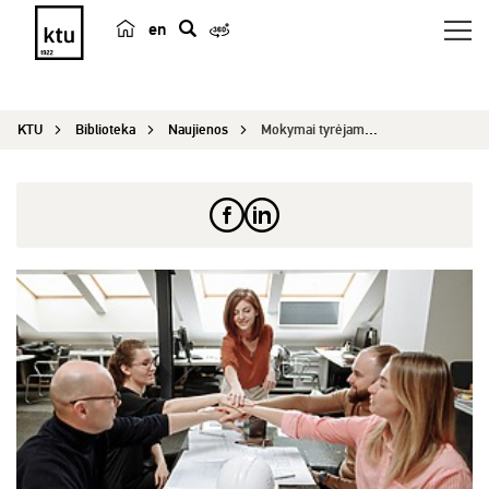
en
p
a
i
KTU
Biblioteka
Naujienos
Mokymai tyrėjams ir mokslininkams „Piliečių moks...
e
š
k
a