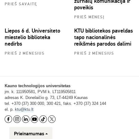
žurnalų komunikacija ir
PRIEŠ SAVAITĘ
poveikis
PRIEŠ MĖNESĮ
Liepos 6 d. Universiteto
KTU bibliotekos paveldas
miestelio biblioteka
tapo nacionalinės
nedirbs
reikšmės parodos dalimi
PRIEŠ 2 MĖNESIUS
PRIEŠ 2 MĖNESIUS
Kauno technologijos universitetas
įm. k. 111950581, PVM k. LT119505811
adresas K. Donelaičio g. 73, LT-44249 Kaunas
tel. +370 (37) 300 000, 300 421, faks. +370 (37) 324 144
el. p.
ktu@ktu.lt
Prieinamumas