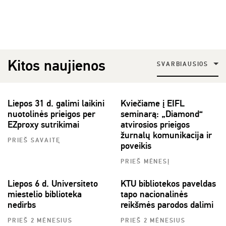
Kitos naujienos
SVARBIAUSIOS
Liepos 31 d. galimi laikini
Kviečiame į EIFL
nuotolinės prieigos per
seminarą: „Diamond“
EZproxy sutrikimai
atvirosios prieigos
žurnalų komunikacija ir
PRIEŠ SAVAITĘ
poveikis
PRIEŠ MĖNESĮ
Liepos 6 d. Universiteto
KTU bibliotekos paveldas
miestelio biblioteka
tapo nacionalinės
nedirbs
reikšmės parodos dalimi
PRIEŠ 2 MĖNESIUS
PRIEŠ 2 MĖNESIUS