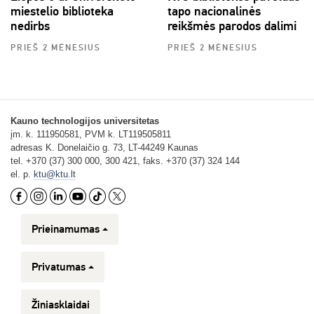
miestelio biblioteka
tapo nacionalinės
nedirbs
reikšmės parodos dalimi
PRIEŠ 2 MĖNESIUS
PRIEŠ 2 MĖNESIUS
Kauno technologijos universitetas
įm. k. 111950581, PVM k. LT119505811
adresas K. Donelaičio g. 73, LT-44249 Kaunas
tel. +370 (37) 300 000, 300 421, faks. +370 (37) 324 144
el. p.
ktu@ktu.lt
Prieinamumas
Privatumas
Žiniasklaidai