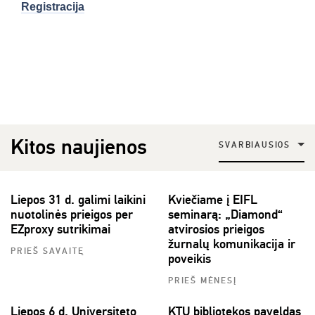
Registracija
Kitos naujienos
SVARBIAUSIOS
Liepos 31 d. galimi laikini
Kviečiame į EIFL
nuotolinės prieigos per
seminarą: „Diamond“
EZproxy sutrikimai
atvirosios prieigos
žurnalų komunikacija ir
PRIEŠ SAVAITĘ
poveikis
PRIEŠ MĖNESĮ
Liepos 6 d. Universiteto
KTU bibliotekos paveldas