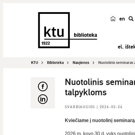
en
p
a
i
el. ištek
e
š
KTU
Biblioteka
Naujienos
Nuotolinis seminaras 
k
a
Nuotolinis semina
talpykloms
SVARBIAUSIOS
| 2026-03-26
Kviečiame į nuotolinį seminarą
2026 m. kovo 30 d. vyks nuotoli