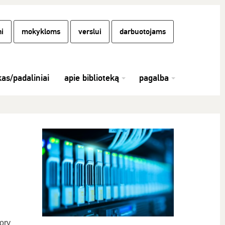
i
mokykloms
verslui
darbuotojams
kas/padaliniai
apie biblioteką
pagalba
ory