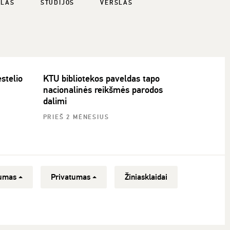
SLAS
STUDIJOS
VERSLAS
stelio
KTU bibliotekos paveldas tapo
nacionalinės reikšmės parodos
dalimi
PRIEŠ 2 MĖNESIUS
umas
Privatumas
Žiniasklaidai