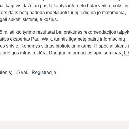
, kaip vis dažniau pasitaikantys interneto botai veikia mokslin
 Nors dalis botų padeda indeksuoti turinį ir didina jo matomumą,
ali sukelti sistemų trikdžius.
 m. atlikto tyrimo rezultatai bei praktinės rekomendacijos talpyk
tys ekspertas Paul Walk, turintis ilgametę patirtį informacinių
s srityje. Renginys skirtas bibliotekininkams, IT specialistams i
s prieigos infrastruktūra. Daugiau informacijos apie seminarą
L
enis), 15 val. |
Registracija