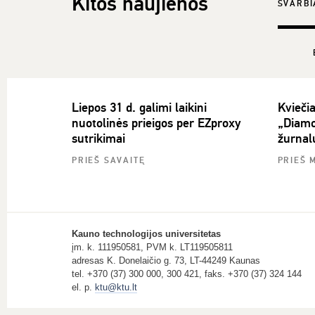
Kitos naujienos
SVARBI
Liepos 31 d. galimi laikini
Kvieči
nuotolinės prieigos per EZproxy
„Diamo
sutrikimai
žurnal
PRIEŠ SAVAITĘ
PRIEŠ 
Kauno technologijos universitetas
įm. k. 111950581, PVM k. LT119505811
adresas K. Donelaičio g. 73, LT-44249 Kaunas
tel. +370 (37) 300 000, 300 421, faks. +370 (37) 324 144
el. p.
ktu@ktu.lt