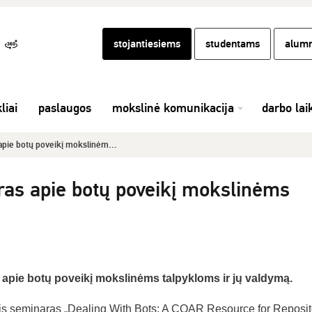
stojantiesiems
studentams
alumn
liai
paslaugos
mokslinė komunikacija
darbo lai
apie botų poveikį mokslinėm...
ras apie botų poveikį mokslinėms
 apie botų poveikį mokslinėms talpykloms ir jų valdymą.
nis seminaras „Dealing With Bots: A COAR Resource for Reposit