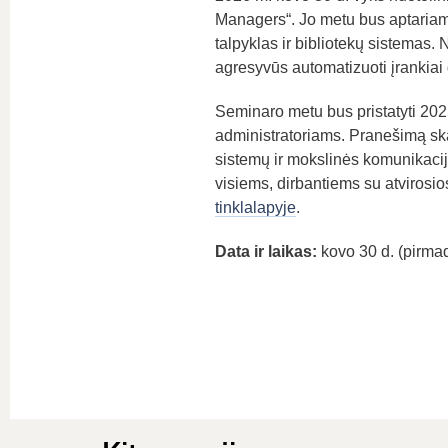
Managers“. Jo metu bus aptariama
talpyklas ir bibliotekų sistemas.
agresyvūs automatizuoti įrankiai g
Seminaro metu bus pristatyti 2025
administratoriams. Pranešimą skai
sistemų ir mokslinės komunikacijo
visiems, dirbantiems su atvirosio
tinklalapyje
.
Data ir laikas:
kovo 30 d. (pirmadi