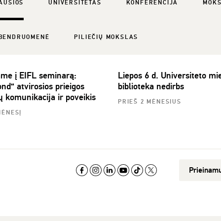
AUSIOS
UNIVERSITETAS
KONFERENCIJA
MOK
BENDRUOMENĖ
PILIEČIŲ MOKSLAS
ame į EIFL seminarą:
Liepos 6 d. Universiteto mie
nd“ atvirosios prieigos
biblioteka nedirbs
ų komunikacija ir poveikis
PRIEŠ 2 MĖNESIUS
MĖNESĮ
Prieinam