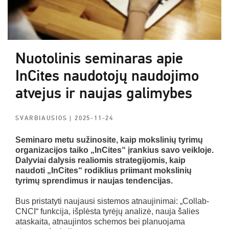
Nuotolinis seminaras apie
InCites naudotojų naudojimo
atvejus ir naujas galimybes
SVARBIAUSIOS
| 2025-11-24
Seminaro metu sužinosite, kaip mokslinių tyrimų
organizacijos taiko „InCites“ įrankius savo veikloje.
Dalyviai dalysis realiomis strategijomis, kaip
naudoti „InCites“ rodiklius priimant mokslinių
tyrimų sprendimus ir naujas tendencijas.
Bus pristatyti naujausi sistemos atnaujinimai: „Collab-
CNCI“ funkcija, išplėsta tyrėjų analizė, nauja šalies
ataskaita, atnaujintos schemos bei planuojama