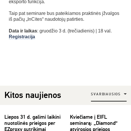
eksporto funkcija.
Taip pat seminare bus pateikiamos praktinės įžvalgos
iš pačių „InCites“ naudotojų patirties.
Data ir laikas
: gruodžio 3 d. (trečiadienis) | 18 val.
Registracija
Kitos naujienos
SVARBIAUSIOS
Liepos 31 d. galimi laikini
Kviečiame į EIFL
nuotolinės prieigos per
seminarą: „Diamond“
EZproxy sutrikimai
atvirosios prieigos