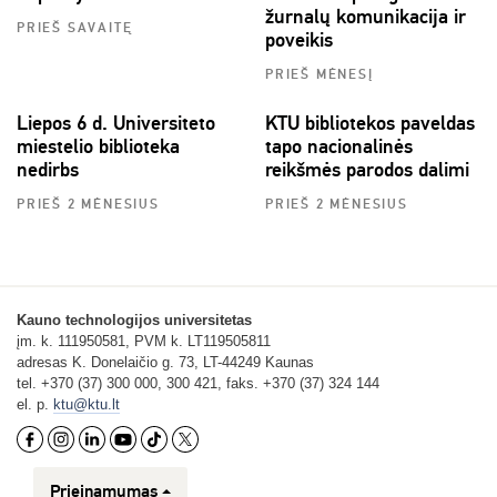
žurnalų komunikacija ir
PRIEŠ SAVAITĘ
poveikis
PRIEŠ MĖNESĮ
Liepos 6 d. Universiteto
KTU bibliotekos paveldas
miestelio biblioteka
tapo nacionalinės
nedirbs
reikšmės parodos dalimi
PRIEŠ 2 MĖNESIUS
PRIEŠ 2 MĖNESIUS
Kauno technologijos universitetas
įm. k. 111950581, PVM k. LT119505811
adresas K. Donelaičio g. 73, LT-44249 Kaunas
tel. +370 (37) 300 000, 300 421, faks. +370 (37) 324 144
el. p.
ktu@ktu.lt
Prieinamumas