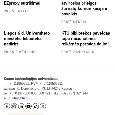
EZproxy sutrikimai
atvirosios prieigos
žurnalų komunikacija ir
PRIEŠ SAVAITĘ
poveikis
PRIEŠ MĖNESĮ
Liepos 6 d. Universiteto
KTU bibliotekos paveldas
miestelio biblioteka
tapo nacionalinės
nedirbs
reikšmės parodos dalimi
PRIEŠ 2 MĖNESIUS
PRIEŠ 2 MĖNESIUS
Kauno technologijos universitetas
įm. k. 111950581, PVM k. LT119505811
adresas K. Donelaičio g. 73, LT-44249 Kaunas
tel. +370 (37) 300 000, 300 421, faks. +370 (37) 324 144
el. p.
ktu@ktu.lt