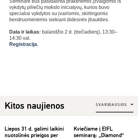
Seminare bus pasidalinta praktinėmis įžvalgomis iš
vykdytų piliečių mokslo iniciatyvų, kurios buvo
specialiai vykdytos su įvairiomis, skirtingomis
bendruomenėmis siekiant didesnės įtraukties.
Data ir laikas:
balandžio 2 d. (trečiadienį), 13:30–
14:30 val.
Registracija.
Kitos naujienos
SVARBIAUSIOS
Liepos 31 d. galimi laikini
Kviečiame į EIFL
nuotolinės prieigos per
seminarą: „Diamond“