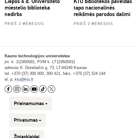
Liepos 6 d. Universiteto
KTU bibliotekos paveldas
miestelio biblioteka
tapo nacionalinės
nedirbs
reikšmės parodos dalimi
PRIEŠ 2 MĖNESIUS
PRIEŠ 2 MĖNESIUS
Kauno technologijos universitetas
įm. k. 111950581, PVM k. LT119505811
adresas K. Donelaičio g. 73, LT-44249 Kaunas
tel. +370 (37) 300 000, 300 421, faks. +370 (37) 324 144
el. p.
ktu@ktu.lt
Prieinamumas
Privatumas
Žiniasklaidai