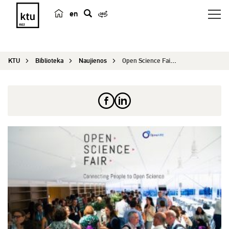
en
p
a
i
KTU
Biblioteka
Naujienos
Open Science Fair 2017 konferencija
e
š
k
a