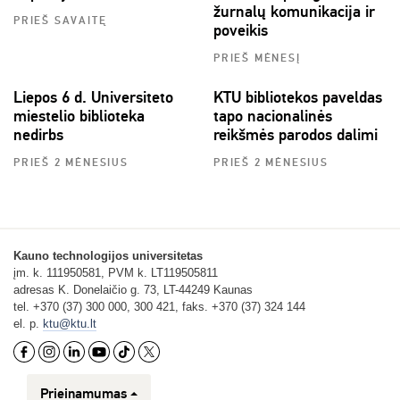
žurnalų komunikacija ir
PRIEŠ SAVAITĘ
poveikis
PRIEŠ MĖNESĮ
Liepos 6 d. Universiteto
KTU bibliotekos paveldas
miestelio biblioteka
tapo nacionalinės
nedirbs
reikšmės parodos dalimi
PRIEŠ 2 MĖNESIUS
PRIEŠ 2 MĖNESIUS
Kauno technologijos universitetas
įm. k. 111950581, PVM k. LT119505811
adresas K. Donelaičio g. 73, LT-44249 Kaunas
tel. +370 (37) 300 000, 300 421, faks. +370 (37) 324 144
el. p.
ktu@ktu.lt
Prieinamumas