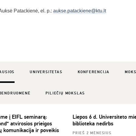
Auksė Patackienė, el. p.:
aukse.patackiene@ktu.lt
AUSIOS
UNIVERSITETAS
KONFERENCIJA
MOK
BENDRUOMENĖ
PILIEČIŲ MOKSLAS
ame į EIFL seminarą:
Liepos 6 d. Universiteto mie
nd“ atvirosios prieigos
biblioteka nedirbs
ų komunikacija ir poveikis
PRIEŠ 2 MĖNESIUS