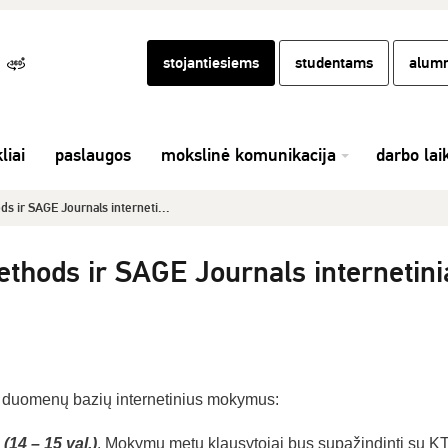
stojantiesiems
studentams
alumn
liai
paslaugos
mokslinė komunikacija
darbo lai
 ir SAGE Journals interneti...
hods ir SAGE Journals internetini
duomenų bazių internetinius mokymus:
4 – 15 val.)
. Mokymų metu klausytojai bus supažindinti su K