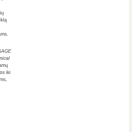
ių
iklą
ams.
SAGE
nical
jamų
os iki
ams,