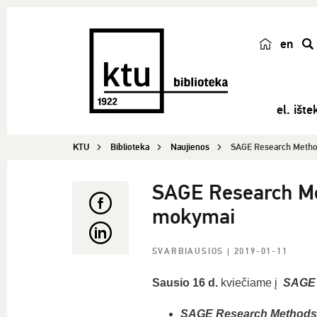
en
p
a
i
el. ištek
e
š
KTU
Biblioteka
Naujienos
SAGE Research Methods
k
a
SAGE Research Met
mokymai
SVARBIAUSIOS
| 2019-01-11
Sausio 16 d.
kviečiame į
SAGE
SAGE Research Methods (1