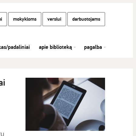
i
mokykloms
verslui
darbuotojams
kas/padaliniai
apie biblioteką
pagalba
ai
TU