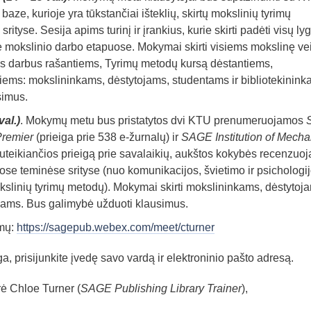
, kurioje yra tūkstančiai išteklių, skirtų mokslinių tyrimų
ityse. Sesija apims turinį ir įrankius, kurie skirti padėti visų lyg
 mokslinio darbo etapuose. Mokymai skirti visiems mokslinę ve
s darbus rašantiems, Tyrimų metodų kursą dėstantiems,
iems: mokslininkams, dėstytojams, studentams ir bibliotekinink
simus.
al.)
. Mokymų metu bus pristatytos dvi KTU prenumeruojamos
remier
(prieiga prie 538 e-žurnalų) ir
SAGE Institution of Mecha
suteikiančios prieigą prie savalaikių, aukštos kokybės recenzuo
ose teminėse srityse (nuo komunikacijos, švietimo ir psichologij
okslinių tyrimų metodų). Mokymai skirti mokslininkams, dėstytoj
nkams. Bus galimybė užduoti klausimus.
ymų:
https://sagepub.webex.com/meet/cturner
ga, prisijunkite įvedę savo vardą ir elektroninio pašto adresą.
ė Chloe Turner (
SAGE Publishing Library Trainer
),