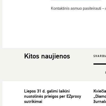
Kontaktinis asmuo pasiteirauti – 
Kitos naujienos
SVARBI
Liepos 31 d. galimi laikini
Kvieči
nuotolinės prieigos per EZproxy
„Diamo
sutrikimai
žurnal