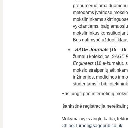
prenumeruojama duomenų baze
metodams įvairiose mokslo sr
mokslininkams skirtinguose
vykdantiems, baigiamuosiu
mokslininkus konsultuojant
Bus galimybė užduoti klau
SA
GE Journals (15 – 16 v
žurnalų kolekcijos:
SAGE P
Engineers
(18 e-žurnalų), 
mokslo straipsnių atitinkam
inžinerijos, medicinos ir m
studentams ir bibliotekini
Prisijungti prie internetinių mok
Išankstinė registracija nereikalin
Mokymai vyks anglų kalba, lektor
Chloe.Turner@sagepub.co.uk