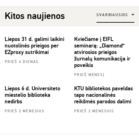
Kitos naujienos
SVARBIAUSIOS
Liepos 31 d. galimi laikini
Kviečiame į EIFL
nuotolinės prieigos per
seminarą: „Diamond“
EZproxy sutrikimai
atvirosios prieigos
žurnalų komunikacija ir
PRIEŠ 6 DIENAS
poveikis
PRIEŠ MĖNESĮ
Liepos 6 d. Universiteto
KTU bibliotekos paveldas
miestelio biblioteka
tapo nacionalinės
nedirbs
reikšmės parodos dalimi
PRIEŠ 2 MĖNESIUS
PRIEŠ 2 MĖNESIUS