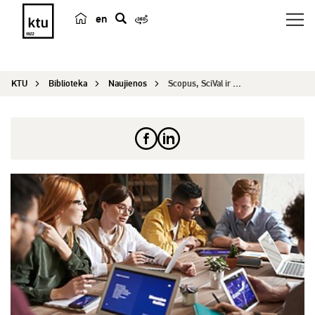
en
p
a
i
KTU
Biblioteka
Naujienos
Scopus, SciVal ir Reaxys nuotoliniai seminarai
e
š
k
a