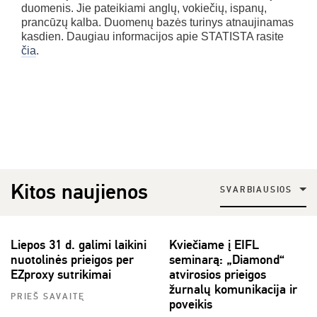
duomenis. Jie pateikiami anglų, vokiečių, ispanų,
prancūzų kalba. Duomenų bazės turinys atnaujinamas
kasdien. Daugiau informacijos apie STATISTA rasite
čia
.
Kitos naujienos
SVARBIAUSIOS
Liepos 31 d. galimi laikini
Kviečiame į EIFL
nuotolinės prieigos per
seminarą: „Diamond“
EZproxy sutrikimai
atvirosios prieigos
žurnalų komunikacija ir
PRIEŠ SAVAITĘ
poveikis