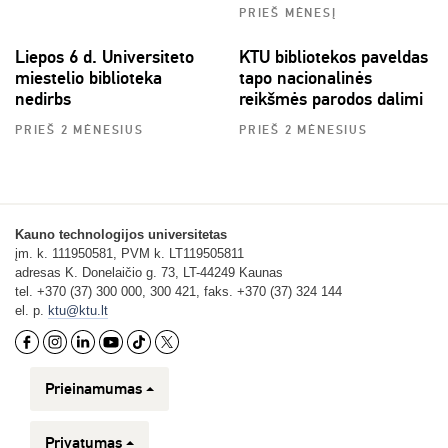
PRIEŠ MĖNESĮ
Liepos 6 d. Universiteto
KTU bibliotekos paveldas
miestelio biblioteka
tapo nacionalinės
nedirbs
reikšmės parodos dalimi
PRIEŠ 2 MĖNESIUS
PRIEŠ 2 MĖNESIUS
Kauno technologijos universitetas
įm. k. 111950581, PVM k. LT119505811
adresas K. Donelaičio g. 73, LT-44249 Kaunas
tel. +370 (37) 300 000, 300 421, faks. +370 (37) 324 144
el. p.
ktu@ktu.lt
Prieinamumas
Privatumas