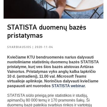
STATISTA duomenų bazės
pristatymas
SVARBIAUSIOS
| 2020-11-04
Kviečiame KTU bendruomenės narius dalyvauti
nuotoliniame statistinių duomenų bazės STATISTA
pristatyme, kurį ves šios bazės atstovas Artūras
Vainorius. Pristatymas
vyks anglų kalba lapkričio
10 d. (antradienį), 11.00 val.
Microsoft Teams
virtualioje aplinkoje. Norinčius dalyvauti kviečiame
paspausti ant nuorodos
STATISTA webinar
.
STATISTA siūlo prieigą prie statistikos ir studijų,
apimančių 80 000 temų ir 170 pramonės šakų. Ši
duomenų bazė pateikia svarbius rinkos ir vartotojų