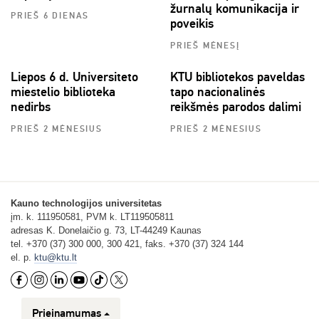
žurnalų komunikacija ir
PRIEŠ 6 DIENAS
poveikis
PRIEŠ MĖNESĮ
Liepos 6 d. Universiteto
KTU bibliotekos paveldas
miestelio biblioteka
tapo nacionalinės
nedirbs
reikšmės parodos dalimi
PRIEŠ 2 MĖNESIUS
PRIEŠ 2 MĖNESIUS
Kauno technologijos universitetas
įm. k. 111950581, PVM k. LT119505811
adresas K. Donelaičio g. 73, LT-44249 Kaunas
tel. +370 (37) 300 000, 300 421, faks. +370 (37) 324 144
el. p.
ktu@ktu.lt
Prieinamumas