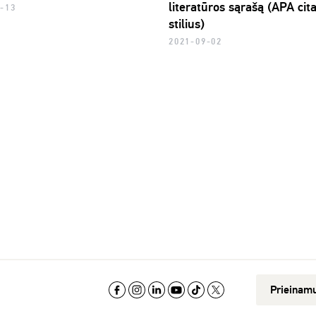
literatūros sąrašą (APA cit
9-13
stilius)
2021-09-02
Prieinam