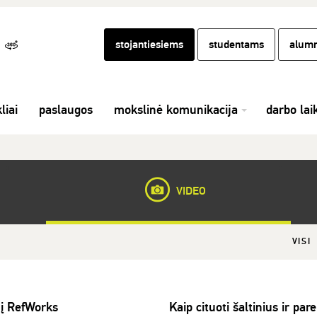
stojantiesiems
studentams
alumn
liai
paslaugos
mokslinė komunikacija
darbo lai
VIDEO
VISI
 į RefWorks
Kaip cituoti šaltinius ir par