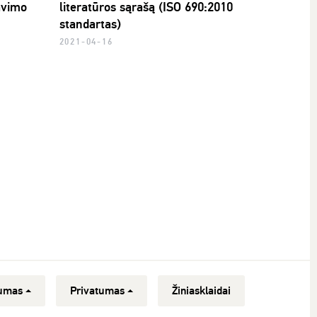
avimo
literatūros sąrašą (ISO 690:2010
standartas)
2021-04-16
umas
Privatumas
Žiniasklaidai