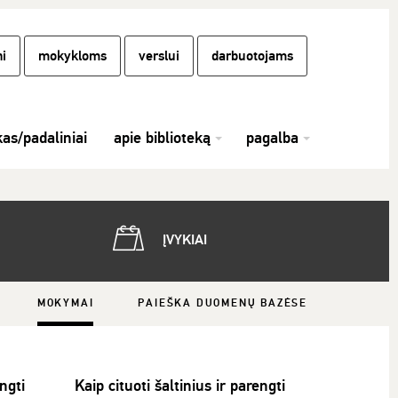
i
mokykloms
verslui
darbuotojams
kas/padaliniai
apie biblioteką
pagalba
ĮVYKIAI
MOKYMAI
PAIEŠKA DUOMENŲ BAZĖSE
engti
Kaip cituoti šaltinius ir parengti