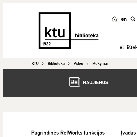
en
p
a
i
el. ištek
e
š
KTU
Biblioteka
Video
Mokymai
k
a
NAUJIENOS
Pagrindinės RefWorks funkcijos
Įvadas