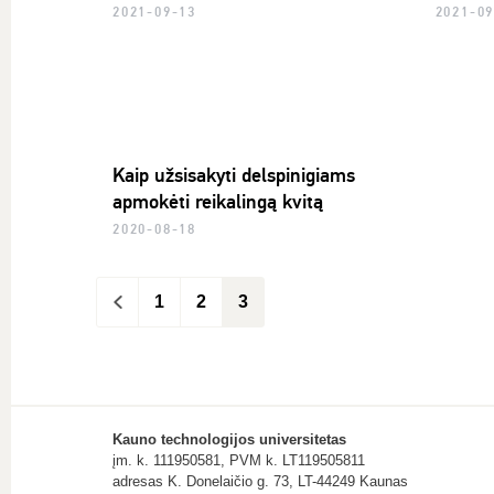
2021-09-13
2021-0
Kaip užsisakyti delspinigiams
apmokėti reikalingą kvitą
2020-08-18
<
1
2
3
Kauno technologijos universitetas
įm. k. 111950581, PVM k. LT119505811
adresas K. Donelaičio g. 73, LT-44249 Kaunas