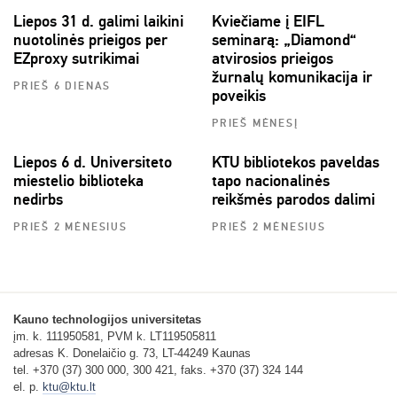
Liepos 31 d. galimi laikini
Kviečiame į EIFL
nuotolinės prieigos per
seminarą: „Diamond“
EZproxy sutrikimai
atvirosios prieigos
žurnalų komunikacija ir
PRIEŠ 6 DIENAS
poveikis
PRIEŠ MĖNESĮ
Liepos 6 d. Universiteto
KTU bibliotekos paveldas
miestelio biblioteka
tapo nacionalinės
nedirbs
reikšmės parodos dalimi
PRIEŠ 2 MĖNESIUS
PRIEŠ 2 MĖNESIUS
Kauno technologijos universitetas
įm. k. 111950581, PVM k. LT119505811
adresas K. Donelaičio g. 73, LT-44249 Kaunas
tel. +370 (37) 300 000, 300 421, faks. +370 (37) 324 144
el. p.
ktu@ktu.lt