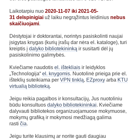
Laikotarpiu nuo
2020-11-07 iki 2021-05-
31
delspinigiai
už laiku negrąžintus leidinius
nebus
skaičiuojami
.
Dėstytojai ir doktorantai, norintys pasiskolinti naujai
įsigytas knygas (kurių įrašų dar nėra el. kataloge), turi
kreiptis į
dalyko bibliotekininką
ir susitarti dėl jų
pasiskolinimo galimybės.
Kviečiame naudotis
el. ištekliais
ir leidyklos
„Technologija“
el. knygomis
. Nuotolinė prieiga prie el.
išteklių suteikiama per
VPN tinklą
,
EZproxy
arba
KTU
virtualią biblioteką
.
Jeigu reikia pagalbos ir konsultacijų, Jus nuotoliniu
būdu konsultuos
dalyko bibliotekininkai
. Kviečiame
dalyvauti bibliotekos organizuojamuose mokymuose,
mokymų grafiką ir mokymosi medžiagą galima
rasti
čia
.
Jeigu turite klausimų ar norite gauti daugiau