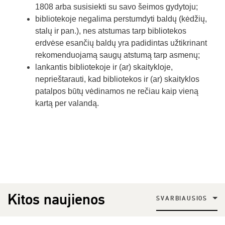
1808 arba susisiekti su savo šeimos gydytoju;
bibliotekoje negalima perstumdyti baldų (kėdžių,
stalų ir pan.), nes atstumas tarp bibliotekos
erdvėse esančių baldų yra padidintas užtikrinant
rekomenduojamą saugų atstumą tarp asmenų;
lankantis bibliotekoje ir (ar) skaitykloje,
neprieštarauti, kad bibliotekos ir (ar) skaityklos
patalpos būtų vėdinamos ne rečiau kaip vieną
kartą per valandą.
Kitos naujienos
SVARBIAUSIOS