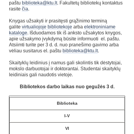
paštu
biblioteka@ktu.lt
. Fakultetų bibliotekų kontaktus
rasite
čia
.
Knygas užsakyti ir prasitęsti grąžinimo terminą
galite
virtualiojoje bibliotekoje
arba
elektroniniame
kataloge
. Išduodamos tik iš anksto užsakytos knygos,
apie užsakymo įvykdymą būsite informuoti el. paštu.
Atsiimti turite per 3 d. d. nuo pranešimo gavimo arba
vėliau susitarus el. paštu
biblioteka@ktu.lt
.
Skaityklų leidinius į namus gali skolintis tik dėstytojai,
mokslo darbuotojai ir doktorantai. Studentai skaityklų
leidiniais gali naudotis vietoje.
Bibliotekos darbo laikas nuo gegužės 3 d.
Biblioteka
I-V
VI