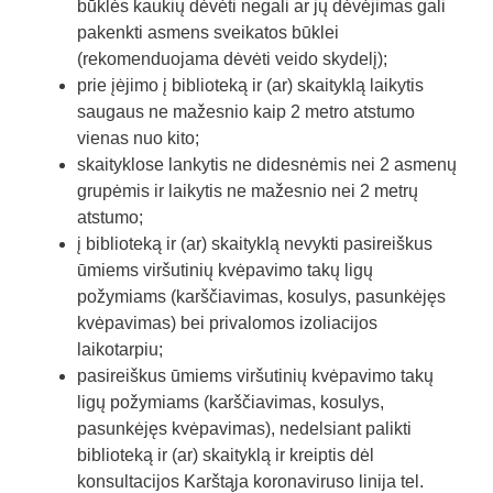
būklės kaukių dėvėti negali ar jų dėvėjimas gali
pakenkti asmens sveikatos būklei
(rekomenduojama dėvėti veido skydelį);
prie įėjimo į biblioteką ir (ar) skaityklą laikytis
saugaus ne mažesnio kaip 2 metro atstumo
vienas nuo kito;
skaityklose lankytis ne didesnėmis nei 2 asmenų
grupėmis ir laikytis ne mažesnio nei 2 metrų
atstumo;
į biblioteką ir (ar) skaityklą nevykti pasireiškus
ūmiems viršutinių kvėpavimo takų ligų
požymiams (karščiavimas, kosulys, pasunkėjęs
kvėpavimas) bei privalomos izoliacijos
laikotarpiu;
pasireiškus ūmiems viršutinių kvėpavimo takų
ligų požymiams (karščiavimas, kosulys,
pasunkėjęs kvėpavimas), nedelsiant palikti
biblioteką ir (ar) skaityklą ir kreiptis dėl
konsultacijos Karštąja koronaviruso linija tel.