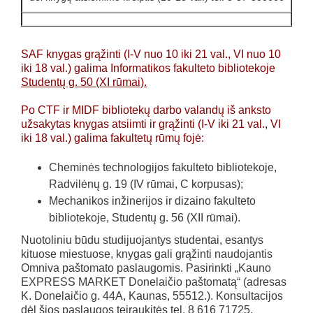
SAF knygas grąžinti (I-V nuo 10 iki 21 val., VI nuo 10
iki 18 val.) galima Informatikos fakulteto bibliotekoje
Studentų g. 50 (XI rūmai).
Po CTF ir MIDF bibliotekų darbo valandų iš anksto
užsakytas knygas atsiimti ir grąžinti (I-V iki 21 val., VI
iki 18 val.) galima fakultetų rūmų fojė:
Cheminės technologijos fakulteto bibliotekoje,
Radvilėnų g. 19 (IV rūmai, C korpusas);
Mechanikos inžinerijos ir dizaino fakulteto
bibliotekoje, Studentų g. 56 (XII rūmai).
Nuotoliniu būdu studijuojantys studentai, esantys
kituose miestuose, knygas gali grąžinti naudojantis
Omniva paštomato paslaugomis. Pasirinkti „Kauno
EXPRESS MARKET Donelaičio paštomatą“ (adresas
K. Donelaičio g. 44A, Kaunas, 55512.). Konsultacijos
dėl šios paslaugos teiraukitės tel. 8 616 71725.