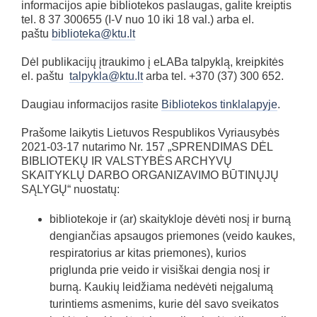
informacijos apie bibliotekos paslaugas, galite kreiptis
tel. 8 37 300655 (I-V nuo 10 iki 18 val.) arba el.
paštu
biblioteka@ktu.lt
Dėl publikacijų įtraukimo į eLABa talpyklą, kreipkitės
el. paštu
talpykla@ktu.lt
arba tel. +370 (37) 300 652.
Daugiau informacijos rasite
Bibliotekos tinklalapyje
.
Prašome laikytis Lietuvos Respublikos Vyriausybės
2021-03-17 nutarimo Nr. 157 „SPRENDIMAS DĖL
BIBLIOTEKŲ IR VALSTYBĖS ARCHYVŲ
SKAITYKLŲ DARBO ORGANIZAVIMO BŪTINŲJŲ
SĄLYGŲ“ nuostatų:
bibliotekoje ir (ar) skaitykloje dėvėti nosį ir burną
dengiančias apsaugos priemones (veido kaukes,
respiratorius ar kitas priemones), kurios
priglunda prie veido ir visiškai dengia nosį ir
burną. Kaukių leidžiama nedėvėti neįgalumą
turintiems asmenims, kurie dėl savo sveikatos