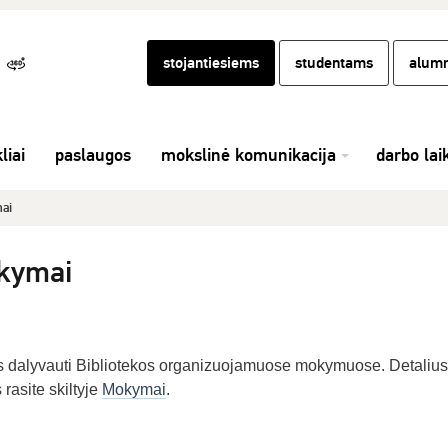
stojantiesiems
studentams
alumn
liai
paslaugos
mokslinė komunikacija
darbo lai
ai
kymai
us dalyvauti Bibliotekos organizuojamuose mokymuose. Detalius
rasite skiltyje
Mokymai
.