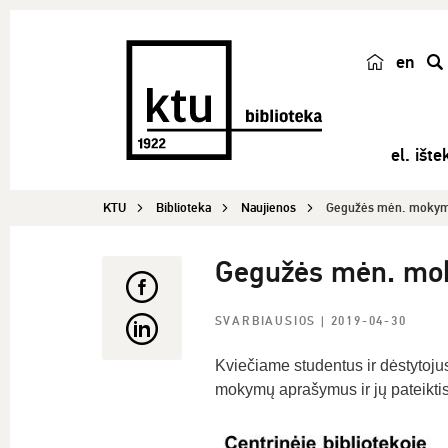
en
p
a
i
el. ištek
e
š
KTU
Biblioteka
Naujienos
Gegužės mėn. mokym
k
a
Gegužės mėn. mo
SVARBIAUSIOS
| 2019-04-30
Kviečiame studentus ir dėstytoj
mokymų aprašymus ir jų pateiktis 