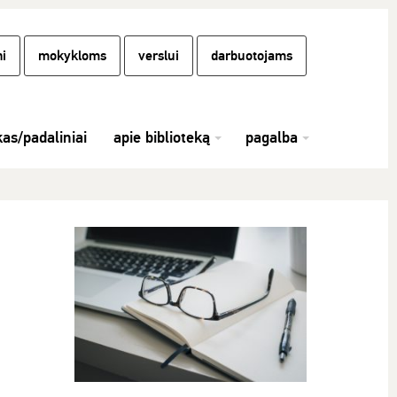
i
mokykloms
verslui
darbuotojams
kas/padaliniai
apie biblioteką
pagalba