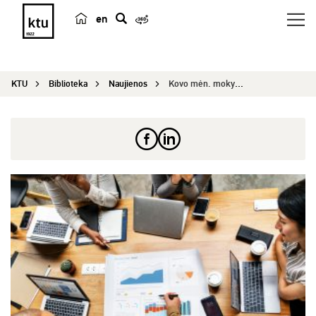
en
p
a
i
KTU
Biblioteka
Naujienos
Kovo mėn. mokymai
e
š
k
a