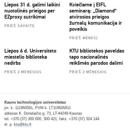
Liepos 31 d. galimi laikini
Kviečiame į EIFL
nuotolinės prieigos per
seminarą: „Diamond“
EZproxy sutrikimai
atvirosios prieigos
žurnalų komunikacija ir
PRIEŠ SAVAITĘ
poveikis
PRIEŠ MĖNESĮ
Liepos 6 d. Universiteto
KTU bibliotekos paveldas
miestelio biblioteka
tapo nacionalinės
nedirbs
reikšmės parodos dalimi
PRIEŠ 2 MĖNESIUS
PRIEŠ 2 MĖNESIUS
Kauno technologijos universitetas
įm. k. 111950581, PVM k. LT119505811
adresas K. Donelaičio g. 73, LT-44249 Kaunas
tel. +370 (37) 300 000, 300 421, faks. +370 (37) 324 144
el. p.
ktu@ktu.lt