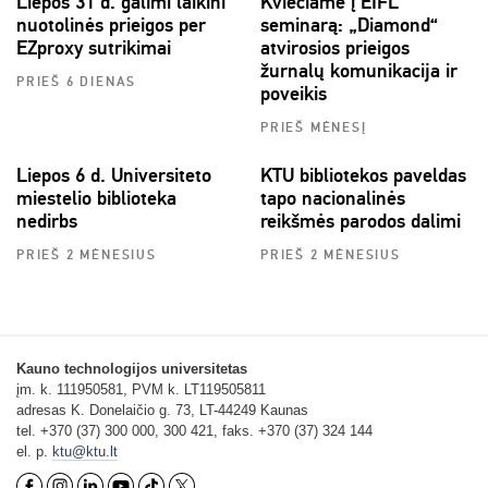
Liepos 31 d. galimi laikini
Kviečiame į EIFL
nuotolinės prieigos per
seminarą: „Diamond“
EZproxy sutrikimai
atvirosios prieigos
žurnalų komunikacija ir
PRIEŠ 6 DIENAS
poveikis
PRIEŠ MĖNESĮ
Liepos 6 d. Universiteto
KTU bibliotekos paveldas
miestelio biblioteka
tapo nacionalinės
nedirbs
reikšmės parodos dalimi
PRIEŠ 2 MĖNESIUS
PRIEŠ 2 MĖNESIUS
Kauno technologijos universitetas
įm. k. 111950581, PVM k. LT119505811
adresas K. Donelaičio g. 73, LT-44249 Kaunas
tel. +370 (37) 300 000, 300 421, faks. +370 (37) 324 144
el. p.
ktu@ktu.lt