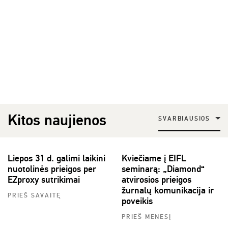
Kitos naujienos
SVARBIAUSIOS
Liepos 31 d. galimi laikini
Kviečiame į EIFL
nuotolinės prieigos per
seminarą: „Diamond“
EZproxy sutrikimai
atvirosios prieigos
žurnalų komunikacija ir
PRIEŠ SAVAITĘ
poveikis
PRIEŠ MĖNESĮ