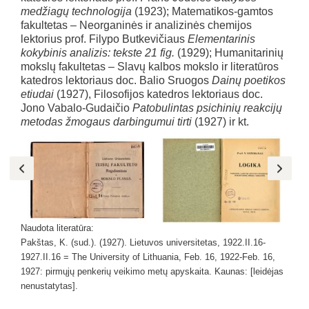
medžiagų technologija
(1923); Matematikos-gamtos
fakultetas – Neorganinės ir analizinės chemijos
lektorius prof. Filypo Butkevičiaus
Elementarinis
kokybinis analizis: tekste 21 fig.
(1929); Humanitarinių
mokslų fakultetas – Slavų kalbos mokslo ir literatūros
katedros lektoriaus doc. Balio Sruogos
Dainų poetikos
etiudai
(1927), Filosofijos katedros lektoriaus doc.
Jono Vabalo-Gudaičio
Patobulintas psichinių reakcijų
metodas žmogaus darbingumui tirti
(1927) ir kt.
Naudota literatūra:
Pakštas, K. (sud.). (1927). Lietuvos universitetas, 1922.II.16-
1927.II.16 = The University of Lithuania, Feb. 16, 1922-Feb. 16,
1927: pirmųjų penkerių veikimo metų apyskaita. Kaunas: [leidėjas
nenustatytas].