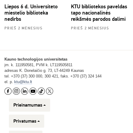
Liepos 6 d. Universiteto
KTU bibliotekos paveldas
miestelio biblioteka
tapo nacionalinės
nedirbs
reikšmės parodos dalimi
PRIEŠ 2 MĖNESIUS
PRIEŠ 2 MĖNESIUS
Kauno technologijos universitetas
įm. k. 111950581, PVM k. LT119505811
adresas K. Donelaičio g. 73, LT-44249 Kaunas
tel. +370 (37) 300 000, 300 421, faks. +370 (37) 324 144
el. p.
ktu@ktu.lt
Prieinamumas
Privatumas