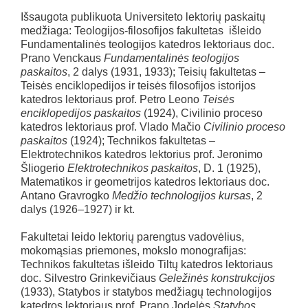
Išsaugota publikuota Universiteto lektorių paskaitų
medžiaga: Teologijos-filosofijos fakultetas išleido
Fundamentalinės teologijos katedros lektoriaus doc.
Prano Venckaus
Fundamentalinės teologijos
paskaitos
, 2 dalys (1931, 1933); Teisių fakultetas –
Teisės enciklopedijos ir teisės filosofijos istorijos
katedros lektoriaus prof. Petro Leono
Teisės
enciklopedijos paskaitos
(1924), Civilinio proceso
katedros lektoriaus prof. Vlado Mačio
Civilinio proceso
paskaitos
(1924); Technikos fakultetas –
Elektrotechnikos katedros lektorius prof. Jeronimo
Šliogerio
Elektrotechnikos paskaitos
, D. 1 (1925),
Matematikos ir geometrijos katedros lektoriaus doc.
Antano Gravrogko
Medžio technologijos kursas
, 2
dalys (1926–1927) ir kt.
Fakultetai leido lektorių parengtus vadovėlius,
mokomąsias priemones, mokslo monografijas:
Technikos fakultetas išleido Tiltų katedros lektoriaus
doc. Silvestro Grinkevičiaus
Geležinės konstrukcijos
(1933), Statybos ir statybos medžiagų technologijos
katedros lektoriaus prof. Prano Jodelės
Statybos