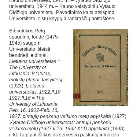
Kauno universitetu, 1941 m. – Vytauto Didžiojo
universitetu, 1944 m. – Kauno valstybiniu Vytauto
Didžiojo universitetu. Pavadinimo kaita atsispindi
Universiteto leistų knygų ir rankraščių antraštėse.
Bibliotekos Retų
spaudinių fonde (1475–
1945) saugomi
Universiteto išleisti
bendrieji leidiniai:
Lietuvos universitetas =
The University of
Lithuania: [statutas,
mokslų planai, taisyklės]
(1923),
Lietuvos
universitetas, 1922.II.16–
1927.II.16 = The
University of Lithuania,
Feb. 16, 1922-Feb. 16,
1927: pirmųjų penkerių veikimo metų apyskaita
(1927),
Vytauto Didžiojo universitetas: antrųjų penkerių
veikimo metų (1927.II.16–1932.XI.1) apyskaita
(1933)
ir kt. Taip pat išlikusios semestrų paskaitų ir mokslo