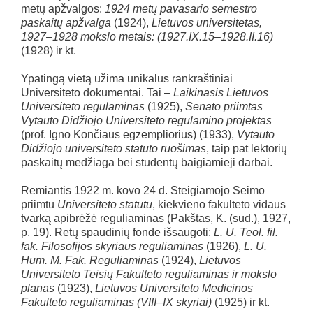
metų apžvalgos:
1924 metų pavasario semestro
paskaitų apžvalga
(1924),
Lietuvos universitetas,
1927–1928 mokslo metais: (1927.IX.15–1928.II.16)
(1928) ir kt.
Ypatingą vietą užima unikalūs rankraštiniai
Universiteto dokumentai. Tai –
Laikinasis Lietuvos
Universiteto regulaminas
(1925),
Senato priimtas
Vytauto Didžiojo Universiteto regulamino projektas
(prof. Igno Končiaus egzempliorius) (1933),
Vytauto
Didžiojo universiteto statuto ruošimas
, taip pat lektorių
paskaitų medžiaga bei studentų baigiamieji darbai.
Remiantis 1922 m. kovo 24 d. Steigiamojo Seimo
priimtu
Universiteto statutu
, kiekvieno fakulteto vidaus
tvarką apibrėžė reguliaminas (Pakštas, K. (sud.), 1927,
p. 19). Retų spaudinių fonde išsaugoti:
L. U. Teol. fil.
fak. Filosofijos skyriaus reguliaminas
(1926),
L. U.
Hum. M. Fak. Reguliaminas
(1924),
Lietuvos
Universiteto Teisių Fakulteto reguliaminas ir mokslo
planas
(1923),
Lietuvos Universiteto Medicinos
Fakulteto reguliaminas (VIII–IX skyriai)
(1925) ir kt.