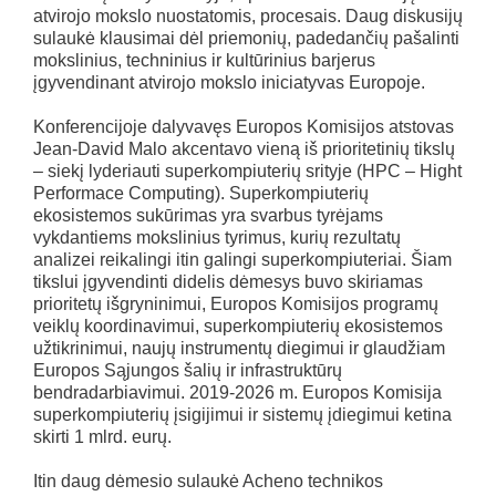
atvirojo mokslo nuostatomis, procesais. Daug diskusijų
sulaukė klausimai dėl priemonių, padedančių pašalinti
mokslinius, techninius ir kultūrinius barjerus
įgyvendinant atvirojo mokslo iniciatyvas Europoje.
Konferencijoje dalyvavęs Europos Komisijos atstovas
Jean-David Malo akcentavo vieną iš prioritetinių tikslų
– siekį lyderiauti superkompiuterių srityje (HPC – Hight
Performace Computing). Superkompiuterių
ekosistemos sukūrimas yra svarbus tyrėjams
vykdantiems mokslinius tyrimus, kurių rezultatų
analizei reikalingi itin galingi superkompiuteriai. Šiam
tikslui įgyvendinti didelis dėmesys buvo skiriamas
prioritetų išgryninimui, Europos Komisijos programų
veiklų koordinavimui, superkompiuterių ekosistemos
užtikrinimui, naujų instrumentų diegimui ir glaudžiam
Europos Sąjungos šalių ir infrastruktūrų
bendradarbiavimui. 2019-2026 m. Europos Komisija
superkompiuterių įsigijimui ir sistemų įdiegimui ketina
skirti 1 mlrd. eurų.
Itin daug dėmesio sulaukė Acheno technikos