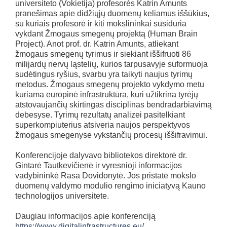
universiteto (Vokietija) profesorės Katrin Amunts
pranešimas apie didžiųjų duomenų keliamus iššūkius,
su kuriais profesorė ir kiti mokslininkai susiduria
vykdant Žmogaus smegenų projektą (Human Brain
Project). Anot prof. dr. Katrin Amunts, atliekant
žmogaus smegenų tyrimus ir siekiant iššifruoti 86
milijardų nervų ląstelių, kurios tarpusavyje suformuoja
sudėtingus ryšius, svarbu yra taikyti naujus tyrimų
metodus. Žmogaus smegenų projekto vykdymo metu
kuriama europinė infrastruktūra, kuri užtikrina tyrėjų
atstovaujančių skirtingas disciplinas bendradarbiavimą
debesyse. Tyrimų rezultatų analizei pasitelkiant
superkompiuterius atsiveria naujos perspektyvos
žmogaus smegenyse vykstančių procesų iššifravimui.
Konferencijoje dalyvavo bibliotekos direktorė dr.
Gintarė Tautkevičienė ir vyresnioji informacijos
vadybininkė Rasa Dovidonytė. Jos pristatė mokslo
duomenų valdymo modulio rengimo iniciatyvą Kauno
technologijos universitete.
Daugiau informacijos apie konferenciją
https://www.digitalinfrastructures.eu/