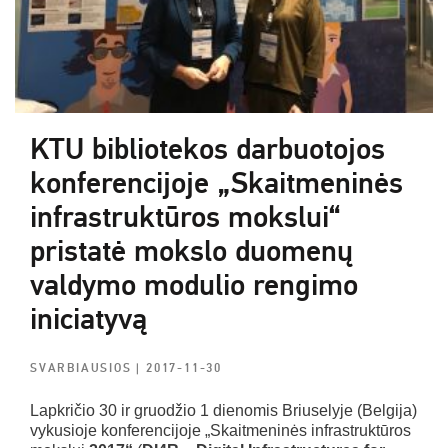
KTU bibliotekos darbuotojos
konferencijoje „Skaitmeninės
infrastruktūros mokslui“
pristatė mokslo duomenų
valdymo modulio rengimo
iniciatyvą
SVARBIAUSIOS
| 2017-11-30
Lapkričio 30 ir gruodžio 1 dienomis Briuselyje (Belgija)
vykusioje konferencijoje „Skaitmeninės infrastruktūros