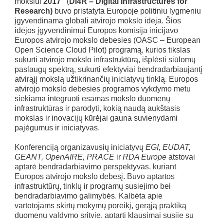
mokslui
2017“
(
DI4R – Digital Infrastructures for
Research)
buvo pristatyta Europoje politiniu lygmeniu
įgyvendinama globali atvirojo mokslo idėja. Šios
idėjos įgyvendinimui Europos komisija inicijavo
Europos atvirojo mokslo debesies (OASC – European
Open Science Cloud Pilot) programą, kurios tikslas
sukurti atvirojo mokslo infrastruktūrą, išplėsti siūlomų
paslaugų spektrą, sukurti efektyviai bendradarbiaujantį
atvirąjį mokslą užtikrinančių iniciatyvų tinklą. Europos
atvirojo mokslo debesies programos vykdymo metu
siekiama integruoti esamas mokslo duomenų
infrastruktūras ir parodyti, kokią naudą aukštasis
mokslas ir inovacijų kūrėjai gauna suvienydami
pajėgumus ir iniciatyvas.
Konferenciją organizavusių iniciatyvų
EGI, EUDAT,
GEANT, OpenAIRE, PRACE
ir
RDA Europe
atstovai
aptarė bendradarbiavimo perspektyvas, kuriant
Europos atvirojo mokslo debesį. Buvo aptartos
infrastruktūrų, tinklų ir programų susiejimo bei
bendradarbiavimo galimybės. Kalbėta apie
vartotojams skirtų mokymų poreikį, gerąją praktiką
duomenų valdymo srityje, aptarti klausimai susiję su