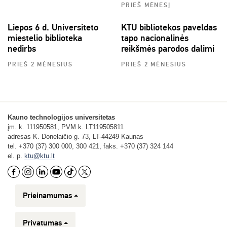
PRIEŠ MĖNESĮ
Liepos 6 d. Universiteto
KTU bibliotekos paveldas
miestelio biblioteka
tapo nacionalinės
nedirbs
reikšmės parodos dalimi
PRIEŠ 2 MĖNESIUS
PRIEŠ 2 MĖNESIUS
Kauno technologijos universitetas
įm. k. 111950581, PVM k. LT119505811
adresas K. Donelaičio g. 73, LT-44249 Kaunas
tel. +370 (37) 300 000, 300 421, faks. +370 (37) 324 144
el. p.
ktu@ktu.lt
Prieinamumas
Privatumas