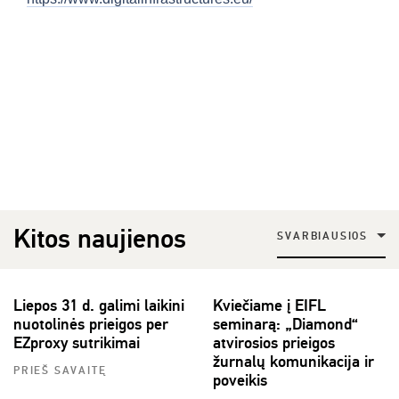
Kitos naujienos
SVARBIAUSIOS
Liepos 31 d. galimi laikini
Kviečiame į EIFL
nuotolinės prieigos per
seminarą: „Diamond“
EZproxy sutrikimai
atvirosios prieigos
žurnalų komunikacija ir
PRIEŠ SAVAITĘ
poveikis