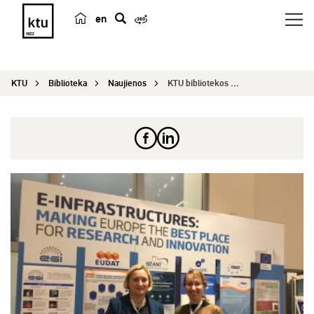
en
p
a
i
KTU
Biblioteka
Naujienos
KTU bibliotekos darbuotojos konferencijoje „Skai...
e
š
k
a